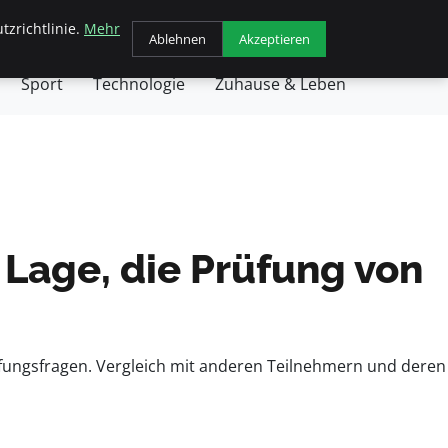
tzrichtlinie.
Mehr
chäft
Gesundheit
Haustiere
Kochen
Ablehnen
Akzeptieren
Sport
Technologie
Zuhause & Leben
 Lage, die Prüfung von
rüfungsfragen. Vergleich mit anderen Teilnehmern und deren