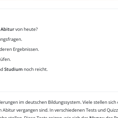
s
Abitur
von heute?
ungsfragen.
deren Ergebnissen.
rüfen.
nd
Studium
noch reicht.
rderungen im deutschen Bildungssystem. Viele stellen sich
 Abitur vergangen sind. In verschiedenen Tests und Quizz
obe stellen. Diese Tests zeigen, wie sich das
Niveau
der Pr