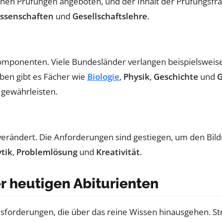
hen Prüfungen angeboten, und der Inhalt der Prüfungsfra
ssenschaften
und
Gesellschaftslehre
.
mponenten. Viele Bundesländer verlangen beispielsweise
en gibt es Fächer wie
Biologie
,
Physik
,
Geschichte
und
G
u gewährleisten.
k verändert. Die Anforderungen sind gestiegen, um den Bil
tik
,
Problemlösung
und
Kreativität
.
r heutigen Abiturienten
sforderungen, die über das reine Wissen hinausgehen. St