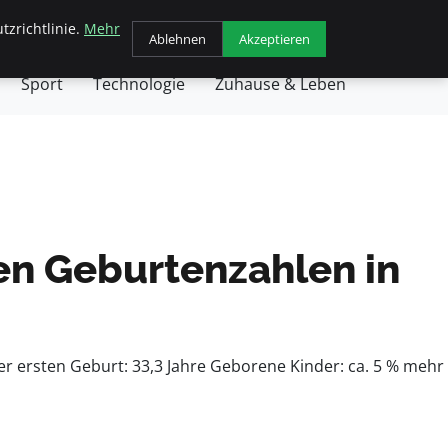
tzrichtlinie.
Mehr
chäft
Gesundheit
Haustiere
Kochen
Ablehnen
Akzeptieren
Sport
Technologie
Zuhause & Leben
en Geburtenzahlen in
der ersten Geburt: 33,3 Jahre Geborene Kinder: ca. 5 % mehr