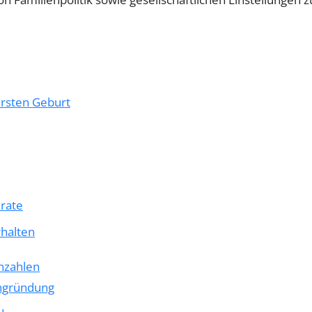
ersten Geburt
nrate
halten
enzahlen
ngründung