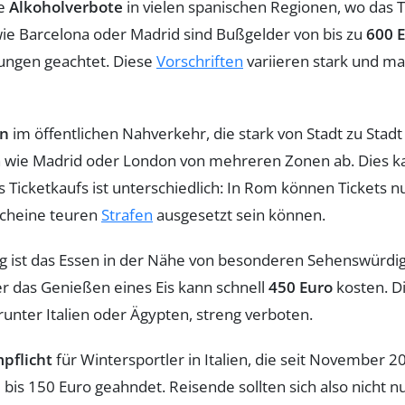
ie
Alkoholverbote
in vielen spanischen Regionen, wo das T
ie Barcelona oder Madrid sind Bußgelder von bis zu
600 
lungen geachtet. Diese
Vorschriften
variieren stark und mac
en
im öffentlichen Nahverkehr, die stark von Stadt zu Stadt 
dten wie Madrid oder London von mehreren Zonen ab. Dies 
des Ticketkaufs ist unterschiedlich: In Rom können Tickets
scheine teuren
Strafen
ausgesetzt sein können.
 ist das Essen in der Nähe von besonderen Sehenswürdig
r das Genießen eines Eis kann schnell
450 Euro
kosten. Di
runter Italien oder Ägypten, streng verboten.
pflicht
für Wintersportler in Italien, die seit November 202
is 150 Euro geahndet. Reisende sollten sich also nicht nu