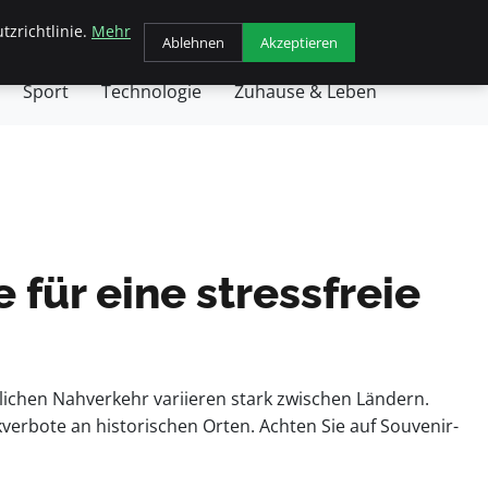
tzrichtlinie.
Mehr
chäft
Gesundheit
Haustiere
Kochen
Ablehnen
Akzeptieren
Sport
Technologie
Zuhause & Leben
 für eine stressfreie
lichen Nahverkehr variieren stark zwischen Ländern.
verbote an historischen Orten. Achten Sie auf Souvenir-