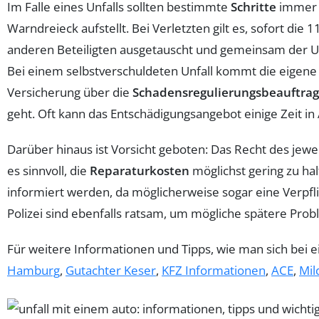
Im Falle eines Unfalls sollten bestimmte
Schritte
immer b
Warndreieck aufstellt. Bei Verletzten gilt es, sofort d
anderen Beteiligten ausgetauscht und gemeinsam der Unfa
Bei einem selbstverschuldeten Unfall kommt die eigen
Versicherung über die
Schadensregulierungsbeauftra
geht. Oft kann das Entschädigungsangebot einige Zeit i
Darüber hinaus ist Vorsicht geboten: Das Recht des jewe
es sinnvoll, die
Reparaturkosten
möglichst gering zu hal
informiert werden, da möglicherweise sogar eine Verpfl
Polizei sind ebenfalls ratsam, um mögliche spätere Pro
Für weitere Informationen und Tipps, wie man sich bei
Hamburg
,
Gutachter Keser
,
KFZ Informationen
,
ACE
,
Mil