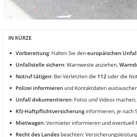
IN KÜRZE
Vorbereitung
: Halten Sie den
europäischen Unfal
Unfallstelle sichern
: Warnweste anziehen,
Warndr
Notruf tätigen
: Bei Verletzten die
112
oder die No
Polizei informieren
und Kontaktdaten austauschen
Unfall dokumentieren
: Fotos und Videos machen
Kfz-Haftpflichtversicherung
informieren, je nach S
Mietwagen
: Vermieter informieren und eventuell P
Recht des Landes
beachten: Versicherungsleistunge