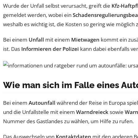
Wurde der Unfall selbst verursacht, greift die
Kfz-Haftpf
gemeldet werden, wobei ein
Schadensregulierungsbea
weshalb es wichtig ist, die Kosten so gering wie möglich 
Bei einem
Unfall
mit einem
Mietwagen
kommt ein zusät
ist. Das
Informieren der Polizei
kann dabei ebenfalls ve
Wie man sich im Falle eines Auto
Bei einem
Autounfall
während der Reise in Europa spiel
und die Unfallstelle mit einem
Warndreieck
sowie
Warn
Nummer des Gastlandes zu wählen, um Hilfe zu rufen.
Das Auswechseln von
Kontaktdaten
mit den anderen Be