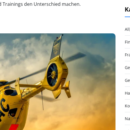
d Trainings den Unterschied machen.
K
Al
Fi
Fr
Ge
Ge
Ha
Ko
Na