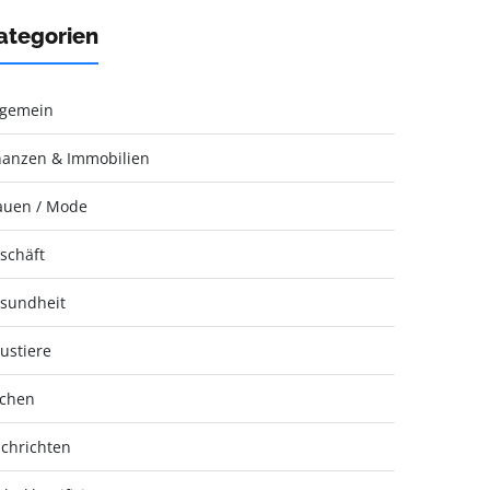
ategorien
lgemein
nanzen & Immobilien
auen / Mode
schäft
sundheit
ustiere
chen
chrichten