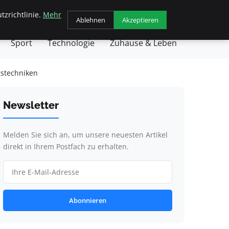
tzrichtlinie.
Mehr
chäft
Gesundheit
Haustiere
Kochen
Ablehnen
Akzeptieren
Sport
Technologie
Zuhause & Leben
gstechniken
Newsletter
Melden Sie sich an, um unsere neuesten Artikel
direkt in Ihrem Postfach zu erhalten.
Abonnieren