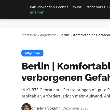
Wir verwenden Cookies, um Ihr Surferlebnis zu v
Startseite
All
Beyond
erfahren
Surface
Startseite
Allgemein
Berlin | Komfortabler Geräte
Allgemein
Berlin | Komfortab
verborgenen Gefah
IN KÜRZE Gebrauchte Geräte bringen oft gute Pr
profitabler, erfordert jedoch mehr Aufwand. Ank
Christina Vogel
11. Dezember 2025