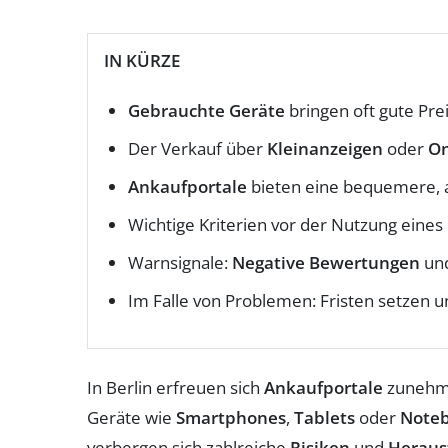
IN KÜRZE
Gebrauchte Geräte
bringen oft gute Pre
Der Verkauf über
Kleinanzeigen
oder
On
Ankaufportale
bieten eine bequemere, ab
Wichtige Kriterien vor der Nutzung eines 
Warnsignale:
Negative Bewertungen
und
Im Falle von Problemen: Fristen setzen u
In Berlin erfreuen sich
Ankaufportale
zunehme
Geräte wie
Smartphones
,
Tablets
oder
Note
verbergen sich zahlreiche
Risiken
und
Heraus