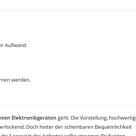
ehr Aufwand.
ommen werden.
ten Elektronikgeräten
geht. Die Vorstellung, hochwerti
verlockend. Doch hinter der scheinbaren Bequemlichkeit
m die Seriosität der Anbieter sollte strengen Prüfungen