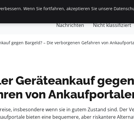
erbessern. Wenn Sie fortfahren, akzeptieren Sie unsere Datenschu
gemein
Finanzen & Immobilien
Frauen / Mode
Ges
Nachrichten
Nicht klassifiziert
ankauf gegen Bargeld? – Die verborgenen Gefahren von Ankaufport
ler Geräteankauf gegen
ren von Ankaufportale
eise, insbesondere wenn sie in gutem Zustand sind. Der Ver
aufportale bieten eine bequemere, aber riskantere Alternat