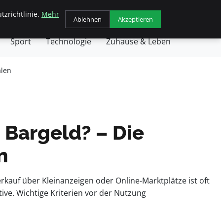
tzrichtlinie.
Mehr
chäft
Gesundheit
Haustiere
Kochen
Ablehnen
Akzeptieren
Sport
Technologie
Zuhause & Leben
alen
 Bargeld? – Die
n
kauf über Kleinanzeigen oder Online-Marktplätze ist oft
ive. Wichtige Kriterien vor der Nutzung