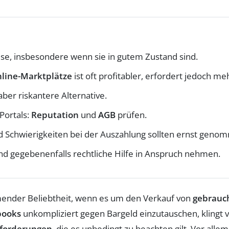
ise, insbesondere wenn sie in gutem Zustand sind.
line-Marktplätze
ist oft profitabler, erfordert jedoch m
er riskantere Alternative.
Portals:
Reputation
und
AGB
prüfen.
 Schwierigkeiten bei der Auszahlung sollten ernst gen
nd gegebenenfalls rechtliche Hilfe in Anspruch nehmen.
nder Beliebtheit, wenn es um den Verkauf von
gebrauch
books
unkompliziert gegen Bargeld einzutauschen, klingt 
forderungen
, die es unbedingt zu beachten gilt. Vor alle