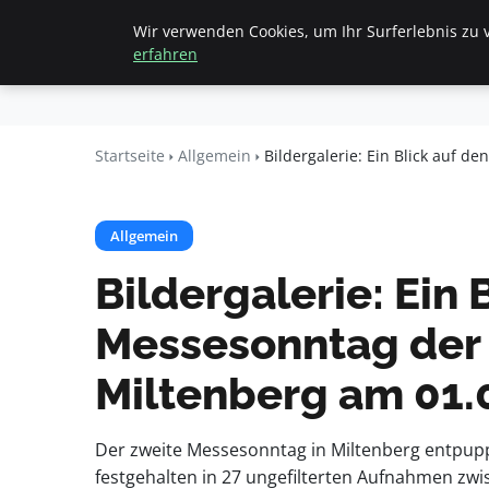
Wir verwenden Cookies, um Ihr Surferlebnis zu v
Startseite
All
Beyond
erfahren
Surface
Startseite
Allgemein
Bildergalerie: Ein Blick auf d
Allgemein
Bildergalerie: Ein 
Messesonntag der 
Miltenberg am 01.0
Der zweite Messesonntag in Miltenberg entpuppt
festgehalten in 27 ungefilterten Aufnahmen zw