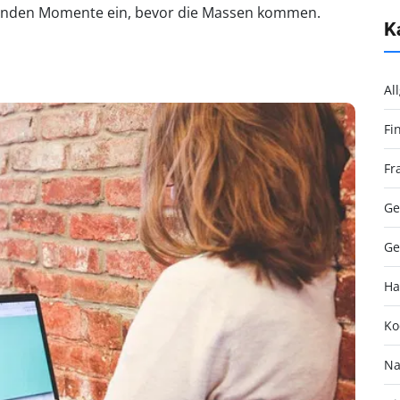
 duftenden Momente ein, bevor die Massen kommen.
K
Al
Fi
Fr
Ge
Ge
Ha
Ko
Na