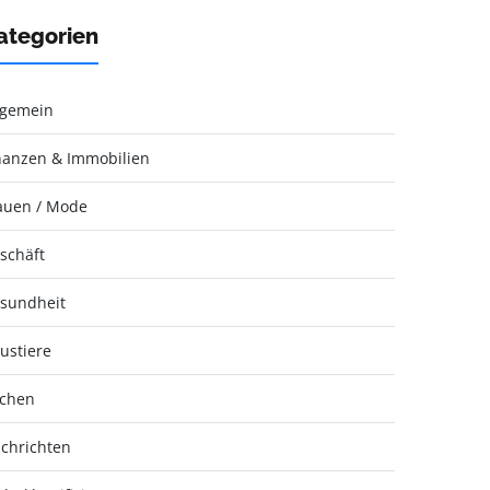
ategorien
lgemein
nanzen & Immobilien
auen / Mode
schäft
sundheit
ustiere
chen
chrichten