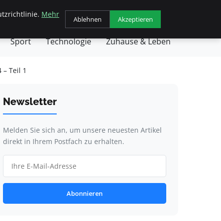
tzrichtlinie.
Mehr
chäft
Gesundheit
Haustiere
Kochen
Ablehnen
Akzeptieren
Sport
Technologie
Zuhause & Leben
– Teil 1
Newsletter
Melden Sie sich an, um unsere neuesten Artikel
direkt in Ihrem Postfach zu erhalten.
Abonnieren