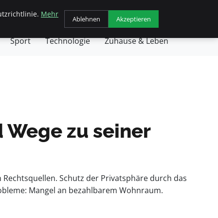
tzrichtlinie.
Mehr
chäft
Gesundheit
Haustiere
Kochen
Ablehnen
Akzeptieren
Sport
Technologie
Zuhause & Leben
 Wege zu seiner
n Rechtsquellen. Schutz der Privatsphäre durch das
e Probleme: Mangel an bezahlbarem Wohnraum.