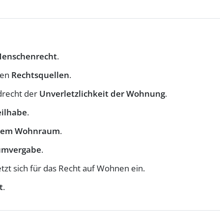
enschenrecht
.
len
Rechtsquellen
.
drecht der
Unverletzlichkeit der Wohnung
.
eilhabe
.
rem Wohnraum
.
mvergabe
.
tzt sich für das Recht auf Wohnen ein.
t
.