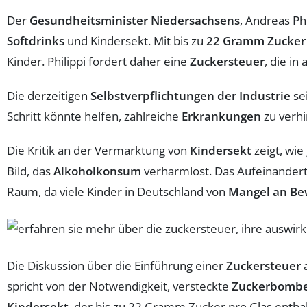
Der
Gesundheitsminister Niedersachsens
, Andreas Ph
Softdrinks
und Kindersekt. Mit bis zu
22 Gramm Zucker
Kinder. Philippi fordert daher eine
Zuckersteuer
, die i
Die derzeitigen
Selbstverpflichtungen der Industrie
se
Schritt könnte helfen, zahlreiche
Erkrankungen
zu verhi
Die Kritik an der Vermarktung von
Kindersekt
zeigt, wie
Bild, das
Alkoholkonsum
verharmlost. Das Aufeinander
Raum, da viele Kinder in Deutschland von
Mangel an B
Die Diskussion über die Einführung einer
Zuckersteuer
spricht von der Notwendigkeit, versteckte
Zuckerbomb
Kindersekt
, der bis zu 22 Gramm Zucker pro Glas enthal