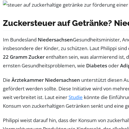
Zuckersteuer auf Getränke? Nie
Im Bundesland
Niedersachsen
Gesundheitsminister, An
insbesondere der Kinder, zu schützen. Laut Philippi sin
22 Gramm Zucker
enthalten sein, was alarmierend ist, 
ernsten Gesundheitsproblemen, wie
Diabetes
oder
Adi
Die
Ärztekammer Niedersachsen
unterstützt diesen Au
gefördert werden sollte. Diese Initiative wird von meh
weit verbreitet ist. Laut einer
Studie
könnte die Einführu
Konsum von zuckerhaltigen Getränken senkt und eine g
Philippi weist darauf hin, dass der Konsum von zuckerha
Vermarktung von Produkten wie Kindersekt, der alkoholis