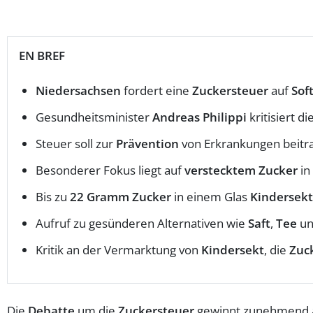
EN BREF
Niedersachsen
fordert eine
Zuckersteuer
auf
Sof
Gesundheitsminister
Andreas Philippi
kritisiert d
Steuer soll zur
Prävention
von Erkrankungen beitr
Besonderer Fokus liegt auf
verstecktem Zucker
in
Bis zu
22 Gramm Zucker
in einem Glas
Kindersekt
Aufruf zu gesünderen Alternativen wie
Saft
,
Tee
u
Kritik an der Vermarktung von
Kindersekt
, die
Zuc
Die
Debatte
um die
Zuckersteuer
gewinnt zunehmend a