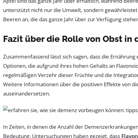
Äpfel sind das ganze Jahr über erhältlich, während Be
unterstützt nicht nur die Umwelt, sondern gewährleistet
Beeren an, die das ganze Jahr über zur Verfügung stehen
Fazit über die Rolle von Obst i
Zusammenfassend lässt sich sagen, dass die Ernährung e
Optionen, die aufgrund ihres hohen Gehalts an Flavono
regelmäßigen Verzehr dieser Früchte und die Integratio
Weitere Informationen über die positiven Effekte von di
auseinandersetzen.
In Zeiten, in denen die Anzahl der Demenzerkrankungen
Bedeutung. Untersuchungen haben gezeigt, dass
Flavon