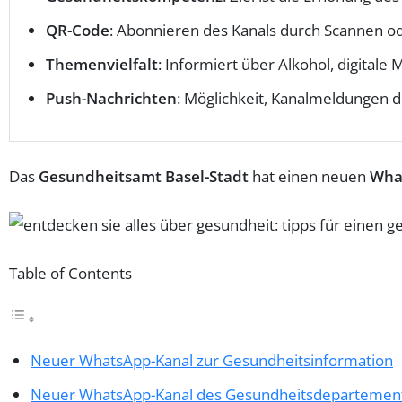
QR-Code
: Abonnieren des Kanals durch Scannen od
Themenvielfalt
: Informiert über Alkohol, digitale
Push-Nachrichten
: Möglichkeit, Kanalmeldungen 
Das
Gesundheitsamt Basel-Stadt
hat einen neuen
Wha
Table of Contents
Neuer WhatsApp-Kanal zur Gesundheitsinformation
Neuer WhatsApp-Kanal des Gesundheitsdepartement