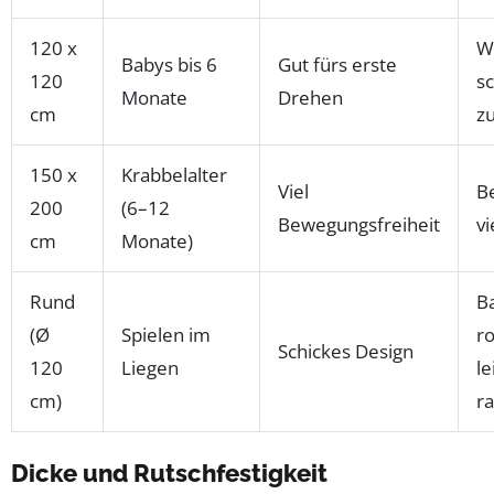
120 x
W
Babys bis 6
Gut fürs erste
120
sc
Monate
Drehen
cm
z
150 x
Krabbelalter
Viel
B
200
(6–12
Bewegungsfreiheit
vi
cm
Monate)
Rund
B
(Ø
Spielen im
ro
Schickes Design
120
Liegen
le
cm)
r
Dicke und Rutschfestigkeit