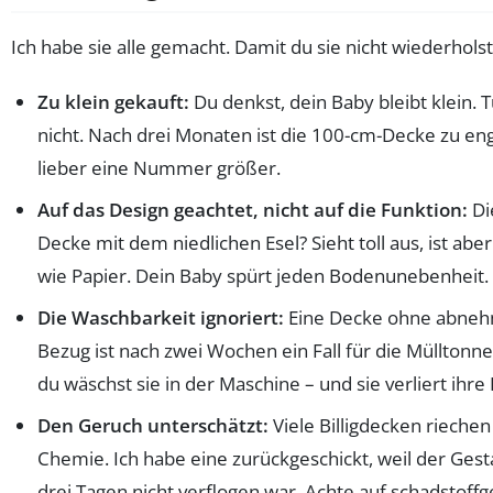
Ich habe sie alle gemacht. Damit du sie nicht wiederholst
Zu klein gekauft:
Du denkst, dein Baby bleibt klein. T
nicht. Nach drei Monaten ist die 100-cm-Decke zu eng
lieber eine Nummer größer.
Auf das Design geachtet, nicht auf die Funktion:
Di
Decke mit dem niedlichen Esel? Sieht toll aus, ist abe
wie Papier. Dein Baby spürt jeden Bodenunebenheit.
Die Waschbarkeit ignoriert:
Eine Decke ohne abne
Bezug ist nach zwei Wochen ein Fall für die Mülltonn
du wäschst sie in der Maschine – und sie verliert ihre
Den Geruch unterschätzt:
Viele Billigdecken riechen
Chemie. Ich habe eine zurückgeschickt, weil der Ges
drei Tagen nicht verflogen war. Achte auf schadstoff