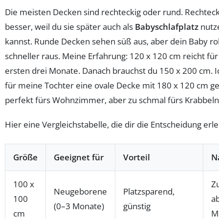
Die meisten Decken sind rechteckig oder rund. Rechtecki
besser, weil du sie später auch als
Babyschlafplatz
nutz
kannst. Runde Decken sehen süß aus, aber dein Baby rol
schneller raus. Meine Erfahrung: 120 x 120 cm reicht für
ersten drei Monate. Danach brauchst du 150 x 200 cm. 
für meine Tochter eine ovale Decke mit 180 x 120 cm ge
perfekt fürs Wohnzimmer, aber zu schmal fürs Krabbeln
Hier eine Vergleichstabelle, die dir die Entscheidung erle
Größe
Geeignet für
Vorteil
N
100 x
Zu
Neugeborene
Platzsparend,
100
a
(0–3 Monate)
günstig
cm
M