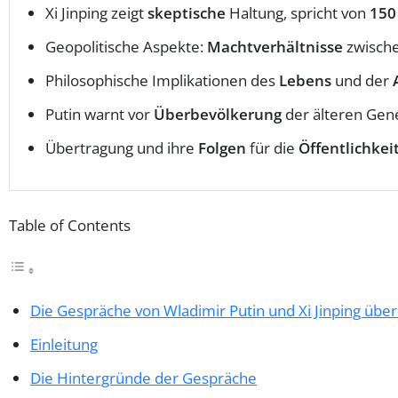
Xi Jinping zeigt
skeptische
Haltung, spricht von
150
Geopolitische Aspekte:
Machtverhältnisse
zwische
Philosophische Implikationen des
Lebens
und der
Putin warnt vor
Überbevölkerung
der älteren Gene
Übertragung und ihre
Folgen
für die
Öffentlichkei
Table of Contents
Die Gespräche von Wladimir Putin und Xi Jinping über
Einleitung
Die Hintergründe der Gespräche