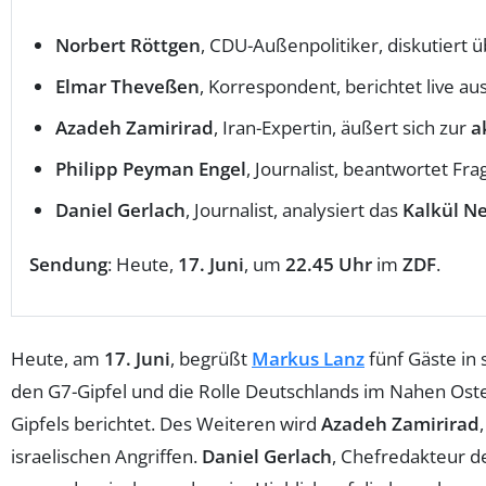
Norbert Röttgen
, CDU-Außenpolitiker, diskutiert 
Elmar Theveßen
, Korrespondent, berichtet live au
Azadeh Zamirirad
, Iran-Expertin, äußert sich zur
a
Philipp Peyman Engel
, Journalist, beantwortet Fr
Daniel Gerlach
, Journalist, analysiert das
Kalkül N
Sendung
: Heute,
17. Juni
, um
22.45 Uhr
im
ZDF
.
Heute, am
17. Juni
, begrüßt
Markus Lanz
fünf Gäste in
den G7-Gipfel und die Rolle Deutschlands im Nahen Oste
Gipfels berichtet. Des Weiteren wird
Azadeh Zamirirad
israelischen Angriffen.
Daniel Gerlach
, Chefredakteur de