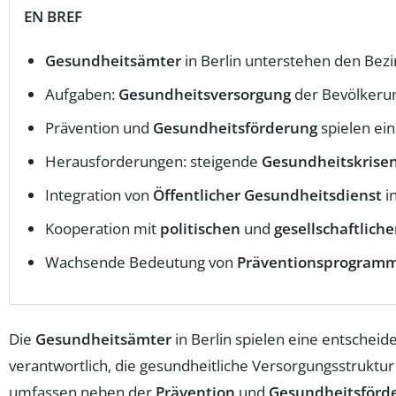
EN BREF
Gesundheitsämter
in Berlin unterstehen den Bez
Aufgaben:
Gesundheitsversorgung
der Bevölkeru
Prävention und
Gesundheitsförderung
spielen ein
Herausforderungen: steigende
Gesundheitskrise
Integration von
Öffentlicher Gesundheitsdienst
i
Kooperation mit
politischen
und
gesellschaftlich
Wachsende Bedeutung von
Präventionsprogram
Die
Gesundheitsämter
in Berlin spielen eine entscheid
verantwortlich, die gesundheitliche Versorgungsstruktu
umfassen neben der
Prävention
und
Gesundheitsförd