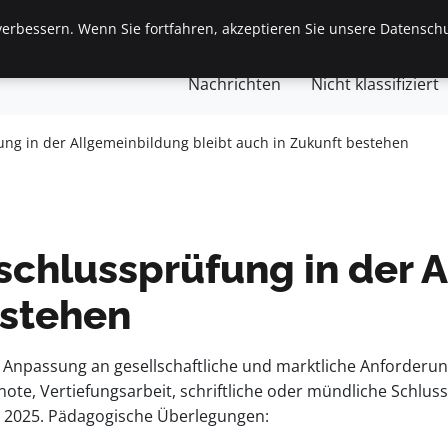
erbessern. Wenn Sie fortfahren, akzeptieren Sie unsere Datenschu
gemein
Finanzen & Immobilien
Frauen / Mode
Ges
Nachrichten
Nicht klassifiziert
fung in der Allgemeinbildung bleibt auch in Zukunft bestehen
bschlussprüfung in der 
estehen
npassung an gesellschaftliche und marktliche Anforderunge
note, Vertiefungsarbeit, schriftliche oder mündliche Schlus
i 2025. Pädagogische Überlegungen: