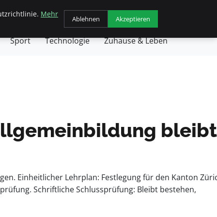
tzrichtlinie.
Mehr
chäft
Gesundheit
Haustiere
Kochen
Ablehnen
Akzeptieren
Sport
Technologie
Zuhause & Leben
Allgemeinbildung bleibt
n. Einheitlicher Lehrplan: Festlegung für den Kanton Züri
sprüfung. Schriftliche Schlussprüfung: Bleibt bestehen,