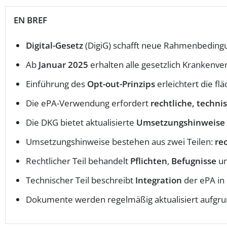
EN BREF
Digital-Gesetz
(DigiG) schafft neue Rahmenbeding
Ab
Januar 2025
erhalten alle gesetzlich Krankenve
Einführung des
Opt-out-Prinzips
erleichtert die f
Die ePA-Verwendung erfordert
rechtliche, techni
Die DKG bietet aktualisierte
Umsetzungshinweise
Umsetzungshinweise bestehen aus zwei Teilen:
re
Rechtlicher Teil behandelt
Pflichten
,
Befugnisse
u
Technischer Teil beschreibt
Integration
der ePA in
Dokumente werden regelmäßig aktualisiert aufgr