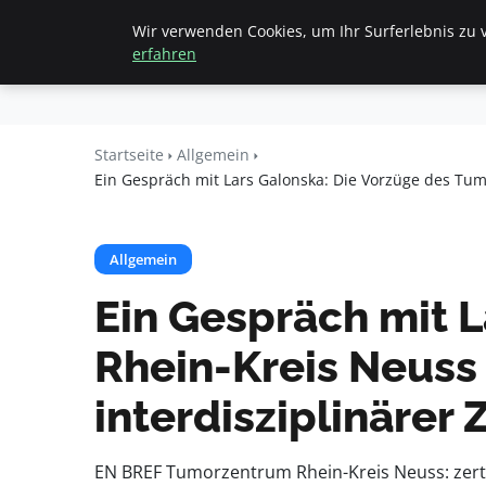
Wir verwenden Cookies, um Ihr Surferlebnis zu v
Startseite
All
Beyond
erfahren
Surface
Startseite
Allgemein
Ein Gespräch mit Lars Galonska: Die Vorzüge des Tu
Allgemein
Ein Gespräch mit 
Rhein-Kreis Neuss
interdisziplinäre
EN BREF Tumorzentrum Rhein-Kreis Neuss: zert