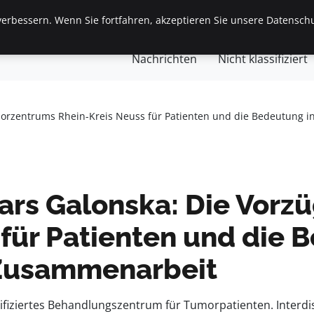
erbessern. Wenn Sie fortfahren, akzeptieren Sie unsere Datenschu
gemein
Finanzen & Immobilien
Frauen / Mode
Ges
Nachrichten
Nicht klassifiziert
morzentrums Rhein-Kreis Neuss für Patienten und die Bedeutung i
Lars Galonska: Die Vor
 für Patienten und die
r Zusammenarbeit
ifiziertes Behandlungszentrum für Tumorpatienten. Interd