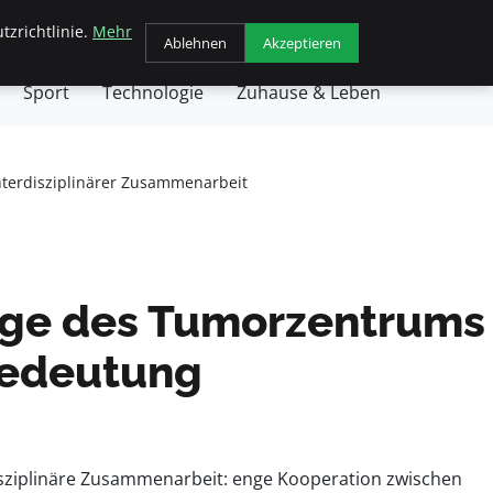
tzrichtlinie.
Mehr
chäft
Gesundheit
Haustiere
Kochen
Ablehnen
Akzeptieren
Sport
Technologie
Zuhause & Leben
nterdisziplinärer Zusammenarbeit
züge des Tumorzentrums
 Bedeutung
isziplinäre Zusammenarbeit: enge Kooperation zwischen