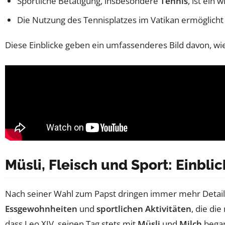
Sportliche Betätigung, insbesondere
Tennis
, ist ein
Die Nutzung des Tennisplatzes im Vatikan ermöglicht e
Diese Einblicke geben ein umfassenderes Bild davon, wie
Müsli, Fleisch und Sport: Einbli
Nach seiner Wahl zum Papst dringen immer mehr Details
Essgewohnheiten
und
sportlichen Aktivitäten
, die di
dass Leo XIV. seinen Tag stets mit
Müsli
und
Milch
began