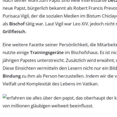
Nach seiner Wahl zum Papst sind viele interessante
Deta
neue Papst, bürgerlich bekannt als Robert Francis Prevos
Purisaca Vigil, der die sozialen Medien im Bistum Chiclay
als
Bischof
tätig war. Laut Vigil war Leo XIV. jedoch nich
Grillfleisch
.
Eine weitere Facette seiner Persönlichkeit, die Mitarbei
nutzte einige
Trainingsgeräte
im Bischofshaus. Es ist ni
jährigen Papstes unterstreicht. Zusätzlich wird erwähnt, 
Diese Einsichten vermitteln den Lesern nicht nur ein Bi
Bindung
zu ihm als Person herzustellen. Indem wir die
Vielfalt und Komplexität des Lebens im Vatikan.