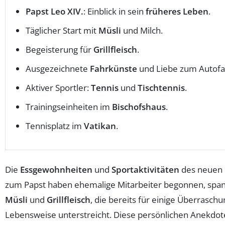
Papst Leo XIV.
: Einblick in sein
früheres Leben
.
Täglicher Start mit
Müsli
und Milch.
Begeisterung für
Grillfleisch
.
Ausgezeichnete
Fahrkünste
und Liebe zum Autofa
Aktiver Sportler:
Tennis
und
Tischtennis
.
Trainingseinheiten im
Bischofshaus
.
Tennisplatz im
Vatikan
.
Die
Essgewohnheiten
und
Sportaktivitäten
des neuen P
zum Papst haben ehemalige Mitarbeiter begonnen, spann
Müsli
und
Grillfleisch
, die bereits für einige Überrasch
Lebensweise unterstreicht. Diese persönlichen Anekdoten