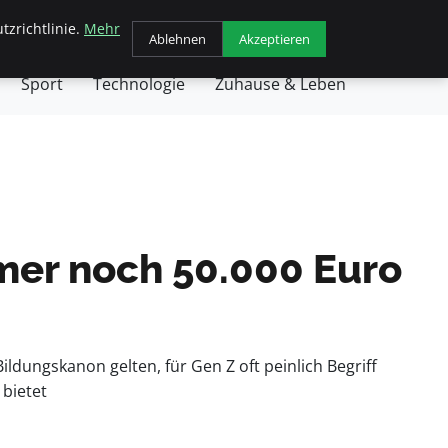
tzrichtlinie.
Mehr
chäft
Gesundheit
Haustiere
Kochen
Ablehnen
Akzeptieren
Sport
Technologie
Zuhause & Leben
mer noch 50.000 Euro
dungskanon gelten, für Gen Z oft peinlich Begriff
 bietet