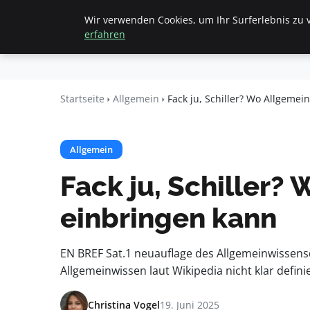
Wir verwenden Cookies, um Ihr Surferlebnis zu v
Startseite
All
Beyond
erfahren
Surface
Startseite
Allgemein
Fack ju, Schiller? Wo Allgeme
Allgemein
Fack ju, Schiller
einbringen kann
EN BREF Sat.1 neuauflage des Allgemeinwissensq
Allgemeinwissen laut Wikipedia nicht klar defini
Christina Vogel
19. Juni 2025