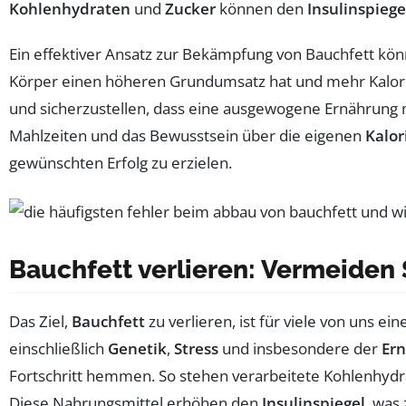
Kohlenhydraten
und
Zucker
können den
Insulinspiege
Ein effektiver Ansatz zur Bekämpfung von Bauchfett kön
Körper einen höheren Grundumsatz hat und mehr Kalorie
und sicherzustellen, dass eine ausgewogene Ernährung
Mahlzeiten und das Bewusstsein über die eigenen
Kalor
gewünschten Erfolg zu erzielen.
Bauchfett verlieren: Vermeiden 
Das Ziel,
Bauchfett
zu verlieren, ist für viele von uns 
einschließlich
Genetik
,
Stress
und insbesondere der
Er
Fortschritt hemmen. So stehen verarbeitete Kohlenhydr
Diese Nahrungsmittel erhöhen den
Insulinspiegel
, was