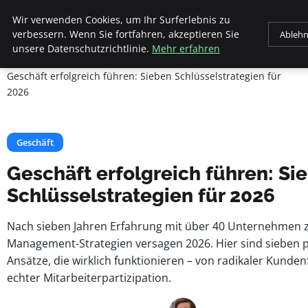
Beyond Surface
Wir verwenden Cookies, um Ihr Surferlebnis zu
verbessern. Wenn Sie fortfahren, akzeptieren Sie
Ableh
unsere Datenschutzrichtlinie.
Mehr erfahren
Startseite
Geschäft
Geschäft erfolgreich führen: Sieben Schlüsselstrategien für
2026
Geschäft
Geschäft erfolgreich führen: Si
Schlüsselstrategien für 2026
Nach sieben Jahren Erfahrung mit über 40 Unternehmen ze
Management-Strategien versagen 2026. Hier sind sieben 
Ansätze, die wirklich funktionieren – von radikaler Kunde
echter Mitarbeiterpartizipation.