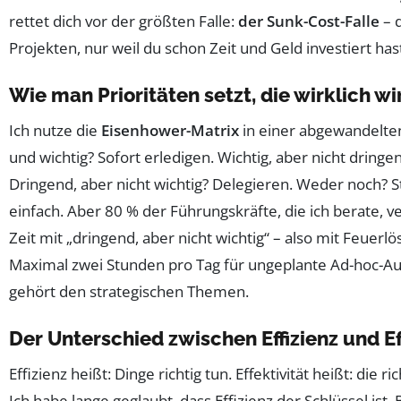
rettet dich vor der größten Falle:
der Sunk-Cost-Falle
– 
Projekten, nur weil du schon Zeit und Geld investiert has
Wie man Prioritäten setzt, die wirklich w
Ich nutze die
Eisenhower-Matrix
in einer abgewandelte
und wichtig? Sofort erledigen. Wichtig, aber nicht dring
Dringend, aber nicht wichtig? Delegieren. Weder noch? St
einfach. Aber 80 % der Führungskräfte, die ich berate, v
Zeit mit „dringend, aber nicht wichtig“ – also mit Feuerl
Maximal zwei Stunden pro Tag für ungeplante Ad-hoc-Au
gehört den strategischen Themen.
Der Unterschied zwischen Effizienz und Ef
Effizienz heißt: Dinge richtig tun. Effektivität heißt: die r
Ich habe lange geglaubt, dass Effizienz der Schlüssel ist.