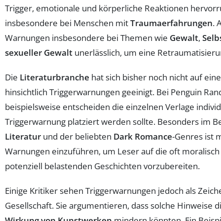
Trigger, emotionale und körperliche Reaktionen hervor
insbesondere bei Menschen mit
Traumaerfahrungen
. 
Warnungen insbesondere bei Themen wie
Gewalt
,
Selb
sexueller Gewalt
unerlässlich, um eine Retraumatisieru
Die
Literaturbranche
hat sich bisher noch nicht auf eine
hinsichtlich Triggerwarnungen geeinigt. Bei Penguin R
beispielsweise entscheiden die einzelnen Verlage individ
Triggerwarnung platziert werden sollte. Besonders im B
Literatur
und der beliebten
Dark Romance
-Genres ist 
Warnungen einzuführen, um Leser auf die oft moralisc
potenziell belastenden Geschichten vorzubereiten.
Einige Kritiker sehen Triggerwarnungen jedoch als Zeich
Gesellschaft. Sie argumentieren, dass solche Hinweise d
Wirkung von Kunstwerken
mindern könnten. Ein Beispie