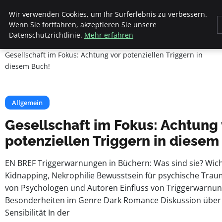
Beyond Surface
Wir verwenden Cookies, um Ihr Surferlebnis zu verbessern.
Wenn Sie fortfahren, akzeptieren Sie unsere
Datenschutzrichtlinie.
Mehr erfahren
Startseite
Allgemein
Gesellschaft im Fokus: Achtung vor potenziellen Triggern in
diesem Buch!
Allgemein
Gesellschaft im Fokus: Achtung 
potenziellen Triggern in diesem
EN BREF Triggerwarnungen in Büchern: Was sind sie? Wichti
Kidnapping, Nekrophilie Bewusstsein für psychische Tr
von Psychologen und Autoren Einfluss von Triggerwarnun
Besonderheiten im Genre Dark Romance Diskussion über g
Sensibilität In der