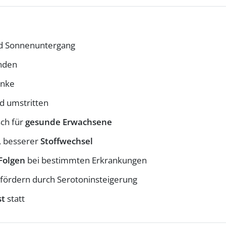
 Sonnenuntergang
nden
anke
d umstritten
sch für
gesunde Erwachsene
t, besserer
Stoffwechsel
Folgen
bei bestimmten Erkrankungen
fördern durch Serotoninsteigerung
st
statt