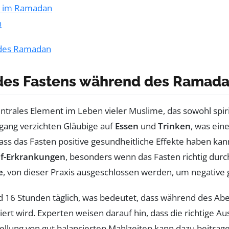
s im Ramadan
n
d des Ramadan
des Fastens während des Ramad
zentrales Element im Leben vieler Muslime, das sowohl spi
ng verzichten Gläubige auf
Essen
und
Trinken
, was ei
 dass das Fasten positive gesundheitliche Effekte haben k
uf-Erkrankungen
, besonders wenn das Fasten richtig durch
e
, von dieser Praxis ausgeschlossen werden, um negative
nd 16 Stunden täglich, was bedeutet, dass während des Ab
ert wird. Experten weisen darauf hin, dass die richtige 
tellung von gut balancierten Mahlzeiten kann dazu beitrag