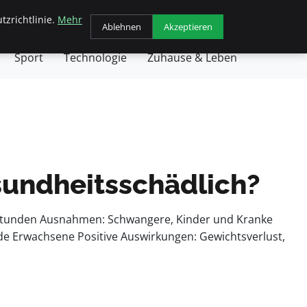
tzrichtlinie.
Mehr
chäft
Gesundheit
Haustiere
Kochen
Ablehnen
Akzeptieren
Sport
Technologie
Zuhause & Leben
sundheitsschädlich?
Stunden Ausnahmen: Schwangere, Kinder und Kranke
nde Erwachsene Positive Auswirkungen: Gewichtsverlust,