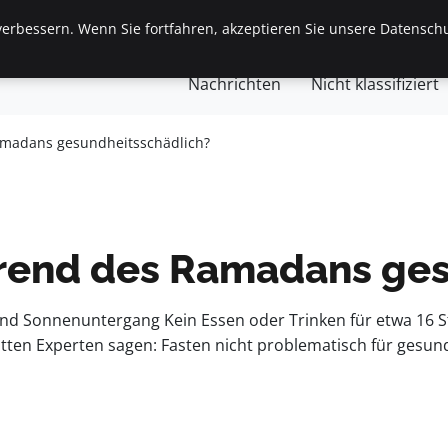
erbessern. Wenn Sie fortfahren, akzeptieren Sie unsere Datenschu
gemein
Finanzen & Immobilien
Frauen / Mode
Ges
Nachrichten
Nicht klassifiziert
amadans gesundheitsschädlich?
hrend des Ramadans ge
 Sonnenuntergang Kein Essen oder Trinken für etwa 16 
itten Experten sagen: Fasten nicht problematisch für gesu