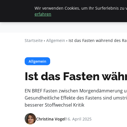
Wir verwenden Cookies, um Ihr Surferlebnis zu v
Startseite
All
Beyond
erfahren
Surface
Startseite
Allgemein
Ist das Fasten während des R
Allgemein
Ist das Fasten wä
EN BREF Fasten zwischen Morgendämmerung und
Gesundheitliche Effekte des Fastens sind umstr
besserer Stoffwechsel Kritik
Christina Vogel
16. April 2025