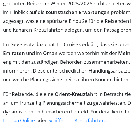
geplanten Reisen im Winter 2025/2026 nicht antreten wir
im Hinblick auf die
touristischen Erwartungen
problema
abgesagt, was eine spürbare Einbuße für die Reisenden b
und Kanaren-Kreuzfahrten ablegen, um den Passagieren t
Im Gegensatz dazu hat Tui Cruises erklärt, dass sie unv
Emiraten
und im
Oman
werden weiterhin mit der
Mein 
eng mit den zuständigen Behörden zusammenarbeiten. Si
informieren. Diese unterschiedlichen Handlungsansätze
und welche Planungssicherheit sie ihren Kunden bieten
Für Reisende, die eine
Orient-Kreuzfahrt
in Betracht zie
an, um frühzeitig Planungssicherheit zu gewährleisten. D
dynamischen und unsicheren Umfeld. Für detaillierte In
Europa Online
oder
Schiffe und Kreuzfahrten
.