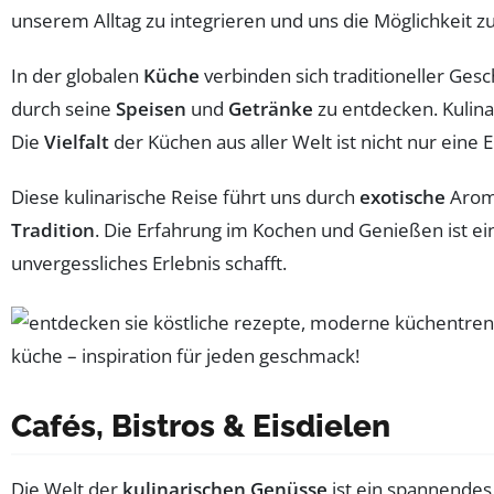
unserem Alltag zu integrieren und uns die Möglichkeit z
In der globalen
Küche
verbinden sich traditioneller Ges
durch seine
Speisen
und
Getränke
zu entdecken. Kulin
Die
Vielfalt
der Küchen aus aller Welt ist nicht nur ein
Diese kulinarische Reise führt uns durch
exotische
Arome
Tradition
. Die Erfahrung im Kochen und Genießen ist e
unvergessliches Erlebnis schafft.
Cafés, Bistros & Eisdielen
Die Welt der
kulinarischen Genüsse
ist ein spannendes 