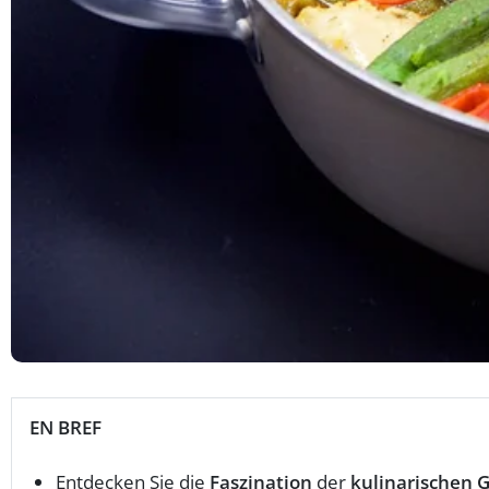
EN BREF
Entdecken Sie die
Faszination
der
kulinarischen 