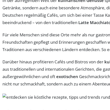
In der aufregenden Welt der
kulinarischen Genüsse
sp
Getränke, sondern auch eine besondere Atmosphäre, die
Deutschen regelmäßig Cafés, um sich bei einer Tasse Ka
beeindruckend – von den traditionellen
Latte Macchiat
Für viele Menschen sind diese Orte mehr als nur gastrono
Freundschaften gepflegt und Erinnerungen geschaffen w
Traditionen aus verschiedenen Ländern entdecken. So erf
Darüber hinaus profitieren Cafés und Bistros von der
ku
aus traditionellen und internationalen Gerichten, die g
außergewöhnlichen und oft
exotischen
Geschmacksrichtu
nicht nur schmackhaft, sondern auch zu einem Abenteuer