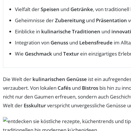
Vielfalt der
Speisen
und
Getränke
, von traditionel
Geheimnisse der
Zubereitung
und
Präsentation
v
Einblicke in
kulinarische Traditionen
und
innovat
Integration von
Genuss
und
Lebensfreude
im Allta
Wie
Geschmack
und
Textur
ein einzigartiges Erleb
Die Welt der
kulinarischen Genüsse
ist ein aufregende
verzaubert. Von lokalen
Cafés
und
Bistros
bis hin zu inn
nicht nur den Gaumen erfreuen, sondern auch Geschicht
Welt der
Esskultur
verspricht unvergessliche Genüsse u