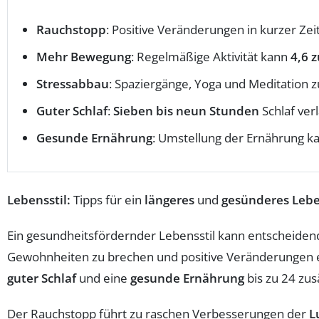
Rauchstopp
: Positive Veränderungen in kurzer Zeit
Mehr Bewegung
: Regelmäßige Aktivität kann
4,6 
Stressabbau
: Spaziergänge, Yoga und Meditation 
Guter Schlaf
:
Sieben bis neun Stunden
Schlaf ver
Gesunde Ernährung
: Umstellung der Ernährung k
Lebensstil:
Tipps für ein
längeres
und
gesünderes Leb
Ein gesundheitsfördernder Lebensstil kann entscheidend
Gewohnheiten zu brechen und positive Veränderungen e
guter Schlaf
und eine
gesunde Ernährung
bis zu 24 zu
Der Rauchstopp führt zu raschen Verbesserungen der
L