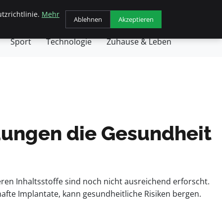
tzrichtlinie.
Mehr
chäft
Gesundheit
Haustiere
Kochen
Ablehnen
Akzeptieren
Sport
Technologie
Zuhause & Leben
dungen die Gesundheit
en Inhaltsstoffe sind noch nicht ausreichend erforscht.
afte Implantate, kann gesundheitliche Risiken bergen.