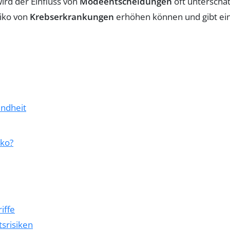
wird der Einfluss von
Modeentscheidungen
oft unterschät
iko von
Krebserkrankungen
erhöhen können und gibt ein
undheit
iko?
iffe
srisiken