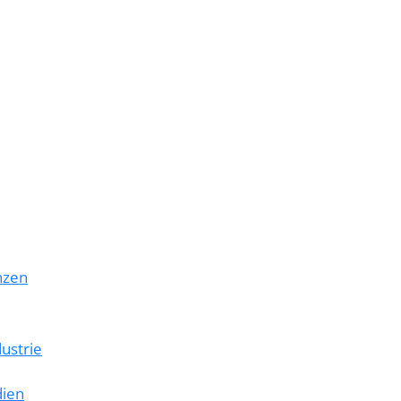
nzen
ustrie
dien