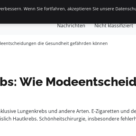
erbessern. Wenn Sie fortfahren, akzeptieren Sie unsere Datenschu
gemein
Finanzen & Immobilien
Frauen / Mode
Ges
Nachrichten
Nicht klassifiziert
odeentscheidungen die Gesundheit gefährden können
ebs: Wie Modeentschei
nklusive Lungenkrebs und andere Arten. E-Zigaretten und der
lich Hautkrebs. Schönheitschirurgie, insbesondere fehlerh