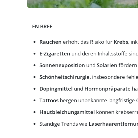
EN BREF
Rauchen
erhöht das Risiko für
Krebs
, in
E-Zigaretten
und deren Inhaltsstoffe sind
Sonnenexposition
und
Solarien
fördern
Schönheitschirurgie
, insbesondere fehl
Dopingmittel
und
Hormonpräparate
ha
Tattoos
bergen unbekannte langfristige 
Hautbleichungsmittel
können krebserre
Ständige Trends wie
Laserhaarentfernu