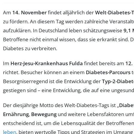
Am
14. November
findet alljährlich der
Welt-Diabetes-
zu fördern. An diesem Tag werden zahlreiche Veranstal
aufzuklären. In Deutschland leben schätzungsweise
9,1 
Betroffene nicht einmal wissen, dass sie erkrankt sind. Di
Diabetes zu verbreiten.
Im
Herz-Jesu-Krankenhaus Fulda
findet bereits am
12.
richtet. Besucher können an einem
Diabetes-Parcours
t
Besorgniserregend ist die Entwicklung der
Typ-2-Diabet
gestiegen sind – eine Entwicklung, die auf eine ungesu
Der diesjährige Motto des Welt-Diabetes-Tags ist „
Diabe
Ernährung
,
Bewegung
und weitere Lebensfaktoren umfas
entscheidend ist, um die Lebensqualität der Betroffenen
leben
, bieten wertvolle Tipps und Strategien im Umgang