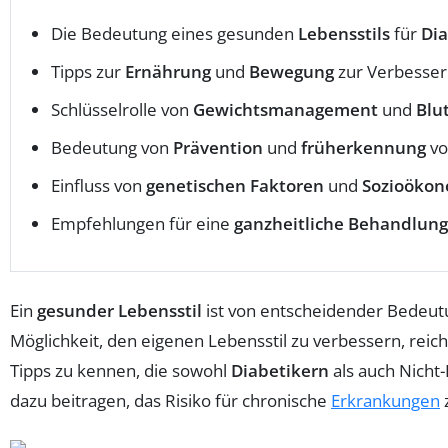
Die Bedeutung eines gesunden
Lebensstils
für
Di
Tipps zur
Ernährung
und
Bewegung
zur Verbesser
Schlüsselrolle von
Gewichtsmanagement
und
Blu
Bedeutung von
Prävention
und
früherkennung
vo
Einfluss von
genetischen Faktoren
und
Sozioökon
Empfehlungen für eine
ganzheitliche Behandlung
Ein
gesunder Lebensstil
ist von entscheidender Bedeutu
Möglichkeit, den eigenen Lebensstil zu verbessern, reic
Tipps zu kennen, die sowohl
Diabetikern
als auch Nicht
dazu beitragen, das Risiko für chronische
Erkrankungen
z