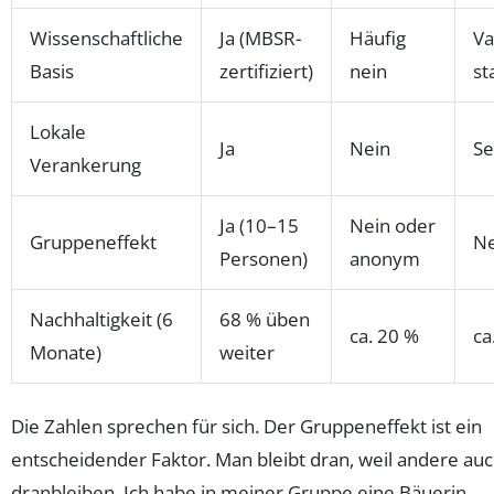
Wissenschaftliche
Ja (MBSR-
Häufig
Va
Basis
zertifiziert)
nein
st
Lokale
Ja
Nein
Se
Verankerung
Ja (10–15
Nein oder
Gruppeneffekt
Ne
Personen)
anonym
Nachhaltigkeit (6
68 % üben
ca. 20 %
ca
Monate)
weiter
Die Zahlen sprechen für sich. Der Gruppeneffekt ist ein
entscheidender Faktor. Man bleibt dran, weil andere au
dranbleiben. Ich habe in meiner Gruppe eine Bäuerin