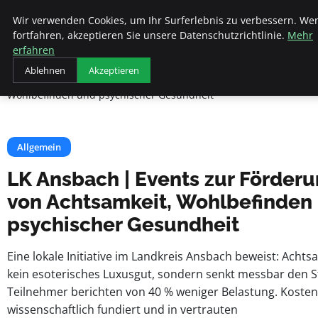
Beyond Surface
Wir verwenden Cookies, um Ihr Surferlebnis zu verbessern. We
fortfahren, akzeptieren Sie unsere Datenschutzrichtlinie.
Mehr
erfahren
Startseite
Allgemein
Ablehnen
Akzeptieren
LK Ansbach | Events zur Förderung von Achtsamkeit,
Wohlbefinden und psychischer Gesundheit
Allgemein
LK Ansbach | Events zur Förder
von Achtsamkeit, Wohlbefinden
psychischer Gesundheit
Eine lokale Initiative im Landkreis Ansbach beweist: Achtsa
kein esoterisches Luxusgut, sondern senkt messbar den S
Teilnehmer berichten von 40 % weniger Belastung. Kosten
wissenschaftlich fundiert und in vertrauten