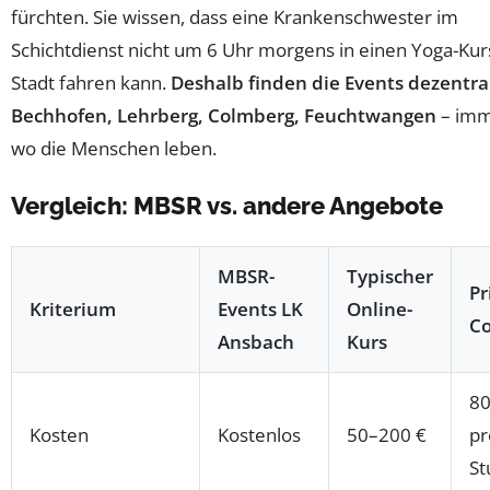
fürchten. Sie wissen, dass eine Krankenschwester im
Schichtdienst nicht um 6 Uhr morgens in einen Yoga-Kurs
Stadt fahren kann.
Deshalb finden die Events dezentral
Bechhofen, Lehrberg, Colmberg, Feuchtwangen
– imm
wo die Menschen leben.
Vergleich: MBSR vs. andere Angebote
MBSR-
Typischer
Pr
Kriterium
Events LK
Online-
Co
Ansbach
Kurs
80
Kosten
Kostenlos
50–200 €
pr
St