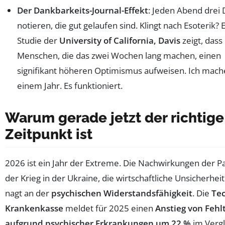
Der Dankbarkeits-Journal-Effekt
: Jeden Abend drei 
notieren, die gut gelaufen sind. Klingt nach Esoterik? 
Studie der
University of California, Davis
zeigt, dass
Menschen, die das zwei Wochen lang machen, einen
signifikant höheren Optimismus aufweisen. Ich mache
einem Jahr. Es funktioniert.
Warum gerade jetzt der richtige
Zeitpunkt ist
2026 ist ein Jahr der Extreme. Die Nachwirkungen der 
der Krieg in der Ukraine, die wirtschaftliche Unsicherheit 
nagt an der
psychischen Widerstandsfähigkeit
. Die
Te
Krankenkasse
meldet für 2025 einen
Anstieg von Fehl
aufgrund psychischer Erkrankungen um 22 %
im Vergl