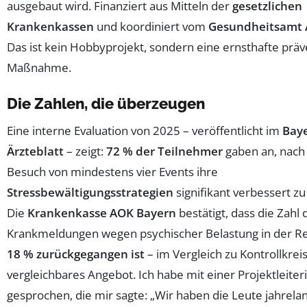
ausgebaut wird. Finanziert aus Mitteln der
gesetzlichen
Krankenkassen
und koordiniert vom
Gesundheitsamt 
Das ist kein Hobbyprojekt, sondern eine ernsthafte präv
Maßnahme.
Die Zahlen, die überzeugen
Eine interne Evaluation von 2025 – veröffentlicht im
Bay
Ärzteblatt
– zeigt:
72 % der Teilnehmer
gaben an, nac
Besuch von mindestens vier Events ihre
Stressbewältigungsstrategien
signifikant verbessert z
Die
Krankenkasse AOK Bayern
bestätigt, dass die Zahl 
Krankmeldungen wegen psychischer Belastung in der R
18 % zurückgegangen ist
– im Vergleich zu Kontrollkre
vergleichbares Angebot. Ich habe mit einer Projektleiter
gesprochen, die mir sagte: „Wir haben die Leute jahrela