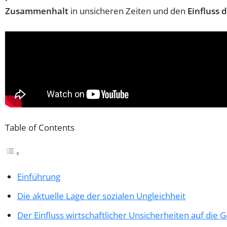
Zusammenhalt
in unsicheren Zeiten und den
Einfluss
Table of Contents
Einführung
Die aktuelle Lage der sozialen Ungleichheit
Der Einfluss wirtschaftlicher Unsicherheiten auf die G