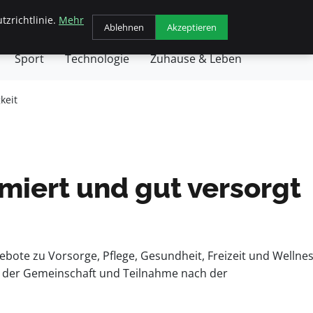
tzrichtlinie.
Mehr
chäft
Gesundheit
Haustiere
Kochen
Ablehnen
Akzeptieren
Sport
Technologie
Zuhause & Leben
keit
miert und gut versorgt
bote zu Vorsorge, Pflege, Gesundheit, Freizeit und Wellnes
g der Gemeinschaft und Teilnahme nach der