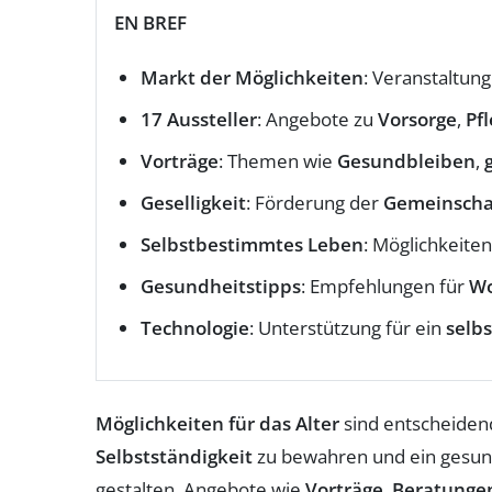
EN BREF
Markt der Möglichkeiten
: Veranstaltu
17 Aussteller
: Angebote zu
Vorsorge
,
Pf
Vorträge
: Themen wie
Gesundbleiben
,
Geselligkeit
: Förderung der
Gemeinscha
Selbstbestimmtes Leben
: Möglichkeiten
Gesundheitstipps
: Empfehlungen für
Wo
Technologie
: Unterstützung für ein
selb
Möglichkeiten für das Alter
sind entscheidend
Selbstständigkeit
zu bewahren und ein gesun
gestalten. Angebote wie
Vorträge
,
Beratunge