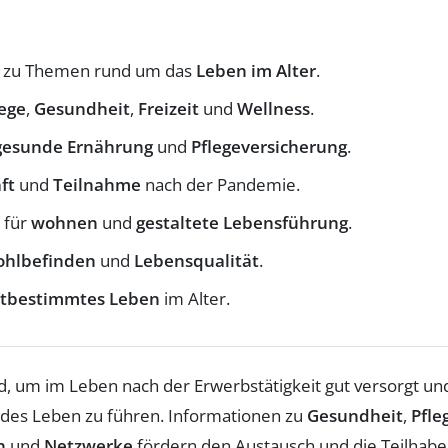
ng zu Themen rund um das
Leben im Alter
.
lege
,
Gesundheit
,
Freizeit
und
Wellness
.
gesunde Ernährung
und
Pflegeversicherung
.
ft
und
Teilnahme
nach der Pandemie.
 für
wohnen
und
gestaltete Lebensführung
.
hlbefinden
und
Lebensqualität
.
stbestimmtes Leben
im Alter.
, um im Leben nach der Erwerbstätigkeit gut versorgt und i
des Leben zu führen. Informationen zu
Gesundheit
,
Pfle
n
und
Netzwerke
fördern den Austausch und die Teilhab