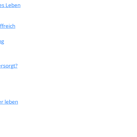
tes Leben
ffreich
ng
ersorgt?
er leben