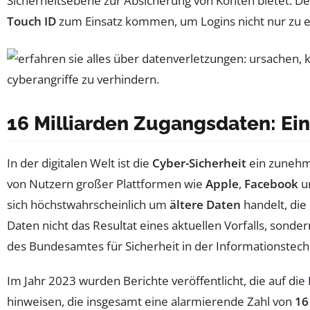
Sicherheitsebene zur Absicherung von Konten bietet. D
Touch ID
zum Einsatz kommen, um Logins nicht nur zu e
16 Milliarden Zugangsdaten: Ei
In der digitalen Welt ist die
Cyber-Sicherheit
ein zunehm
von Nutzern großer Plattformen wie
Apple
,
Facebook
u
sich höchstwahrscheinlich um
ältere Daten
handelt, die
Daten nicht das Resultat eines aktuellen Vorfalls, son
des Bundesamtes für Sicherheit in der Informationstec
Im Jahr 2023 wurden Berichte veröffentlicht, die auf di
hinweisen, die insgesamt eine alarmierende Zahl von
16