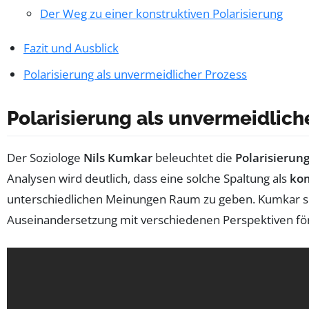
Der Weg zu einer konstruktiven Polarisierung
Fazit und Ausblick
Polarisierung als unvermeidlicher Prozess
Polarisierung als unvermeidlich
Der Soziologe
Nils Kumkar
beleuchtet die
Polarisierun
Analysen wird deutlich, dass eine solche Spaltung als
ko
unterschiedlichen Meinungen Raum zu geben. Kumkar sie
Auseinandersetzung mit verschiedenen Perspektiven för