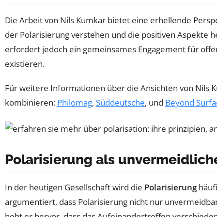
Die Arbeit von Nils Kumkar bietet eine erhellende Persp
der Polarisierung verstehen und die positiven Aspekte h
erfordert jedoch ein gemeinsames Engagement für offene
existieren.
Für weitere Informationen über die Ansichten von Nils K
kombinieren:
Philomag
,
Süddeutsche
, und
Beyond Surfa
Polarisierung als unvermeidlich
In der heutigen Gesellschaft wird die
Polarisierung
häufi
argumentiert, dass Polarisierung nicht nur unvermeidba
hebt er hervor, dass das Aufeinandertreffen verschiede