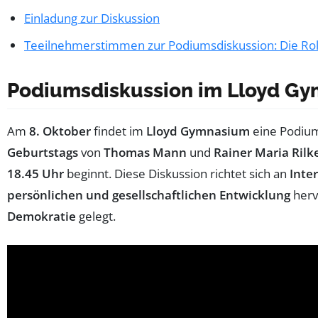
Einladung zur Diskussion
Teeilnehmerstimmen zur Podiumsdiskussion: Die Rolle
Podiumsdiskussion im Lloyd Gym
Am
8. Oktober
findet im
Lloyd Gymnasium
eine Podium
Geburtstags
von
Thomas Mann
und
Rainer Maria Rilk
18.45 Uhr
beginnt. Diese Diskussion richtet sich an
Inte
persönlichen und gesellschaftlichen Entwicklung
herv
Demokratie
gelegt.