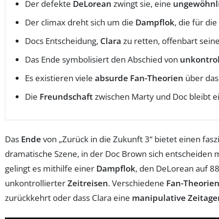
Der defekte
DeLorean
zwingt sie, eine
ungewöhnli
Der climax dreht sich um die
Dampflok
, die für di
Docs Entscheidung,
Clara
zu retten, offenbart sein
Das Ende symbolisiert den Abschied von
unkontrol
Es existieren viele
absurde Fan-Theorien
über das
Die
Freundschaft
zwischen Marty und Doc bleibt e
Das
Ende
von „Zurück in die Zukunft 3“ bietet einen fasz
dramatische Szene, in der Doc Brown sich entscheiden m
gelingt es mithilfe einer
Dampflok
, den DeLorean auf 88
unkontrollierter
Zeitreisen
. Verschiedene
Fan-Theorie
zurückkehrt oder dass Clara eine
manipulative Zeitage