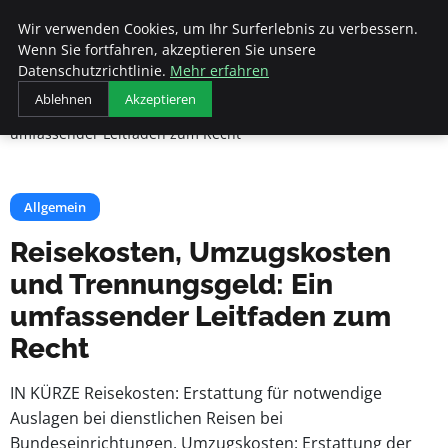
Beyond Surface
Wir verwenden Cookies, um Ihr Surferlebnis zu verbessern.
Wenn Sie fortfahren, akzeptieren Sie unsere
Datenschutzrichtlinie.
Mehr erfahren
Startseite
Allgemein
Ablehnen
Akzeptieren
Reisekosten, Umzugskosten und Trennungsgeld: Ein
umfassender Leitfaden zum Recht
Allgemein
Reisekosten, Umzugskosten
und Trennungsgeld: Ein
umfassender Leitfaden zum
Recht
IN KÜRZE Reisekosten: Erstattung für notwendige
Auslagen bei dienstlichen Reisen bei
Bundeseinrichtungen. Umzugskosten: Erstattung der