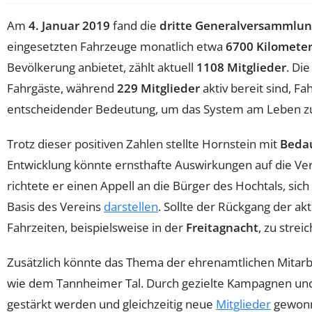
Am
4. Januar 2019
fand die
dritte Generalversammlun
eingesetzten Fahrzeuge monatlich etwa
6700 Kilomete
Bevölkerung anbietet, zählt aktuell
1108 Mitglieder
. Di
Fahrgäste, während
229 Mitglieder
aktiv bereit sind, 
entscheidender Bedeutung, um das System am Leben zu 
Trotz dieser positiven Zahlen stellte Hornstein mit
Beda
Entwicklung könnte ernsthafte Auswirkungen auf die Ve
richtete er einen Appell an die Bürger des Hochtals, si
Basis des Vereins
darstellen
. Sollte der Rückgang der a
Fahrzeiten, beispielsweise in der
Freitagnacht
, zu strei
Zusätzlich könnte das Thema der ehrenamtlichen Mitarbei
wie dem Tannheimer Tal. Durch gezielte Kampagnen und 
gestärkt werden und gleichzeitig neue
Mitglieder
gewonn