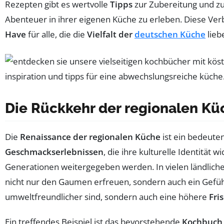
Rezepten gibt es wertvolle
Tipps
zur Zubereitung und zu
Abenteuer in ihrer eigenen Küche zu erleben. Diese Ve
Have
für alle, die die
Vielfalt der
deutschen Küche
lieb
Die Rückkehr der regionalen Kü
Die
Renaissance der regionalen Küche
ist ein bedeut
Geschmackserlebnissen
, die ihre kulturelle Identität 
Generationen weitergegeben werden. In vielen ländlichen
nicht nur den Gaumen erfreuen, sondern auch ein Gefü
umweltfreundlicher sind, sondern auch eine höhere
Fri
Ein treffendes Beispiel ist das bevorstehende
Kochbuch