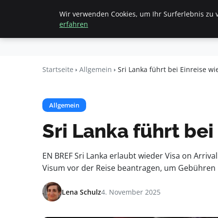
Wir verwenden Cookies, um Ihr Surferlebnis zu v
Startseite
All
Beyond
erfahren
Surface
Startseite
Allgemein
Sri Lanka führt bei Einreise w
Allgemein
Sri Lanka führt bei
EN BREF Sri Lanka erlaubt wieder Visa on Arriv
Visum vor der Reise beantragen, um Gebühren u
Lena Schulz
4. November 2025