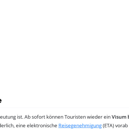
e
utung ist. Ab sofort können Touristen wieder ein
Visum 
derlich, eine elektronische
Reisegenehmigung
(ETA) vorab