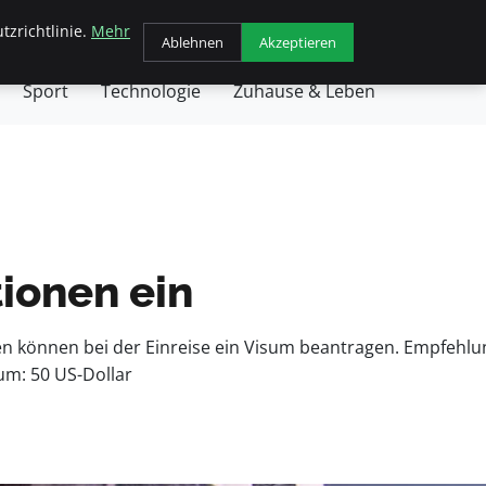
tzrichtlinie.
Mehr
chäft
Gesundheit
Haustiere
Kochen
Ablehnen
Akzeptieren
Sport
Technologie
Zuhause & Leben
tionen ein
ten können bei der Einreise ein Visum beantragen. Empfehlu
um: 50 US-Dollar