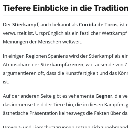
Tiefere Einblicke in die Traditi
Der
Stierkampf
, auch bekannt als
Corrida de Toros
, is
verwurzelt ist. Ursprünglich als ein festlicher Wettkampf
Meinungen der Menschen weltweit.
In einigen Regionen Spaniens wird der Stierkampf als 
Atmosphäre der
Stierkampfarenen
, wo tausende von 
argumentieren oft, dass die Kunstfertigkeit und das Kö
ist.
Auf der anderen Seite gibt es vehemente
Gegner
, die 
das immense Leid der Tiere hin, die in diesen Kämpfen g
ästhetische Präsentation keineswegs die Fakten über das
Umwelt- und Tierschutzgruppen setzen sich zunehmend daf