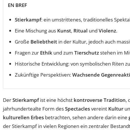
EN BREF
Stierkampf
: ein umstrittenes, traditionelles Spekt
Eine Mischung aus
Kunst
,
Ritual
und
Violenz
.
Große
Beliebtheit
in der Kultur, jedoch auch massi
Fragen zur
Ethik
und zum
Tierschutz
stehen im Mit
Historische Entwicklung: von symbolischen Riten z
Zukünftige Perspektiven:
Wachsende Gegenreakt
Der
Stierkampf
ist eine höchst
kontroverse Tradition
,
jahrhundertealte Form des
Spectacles
vereint
Kultur
u
kulturellen Erbes
betrachten, sehen andere darin eine
der Stierkampf in vielen Regionen ein zentraler Bestand