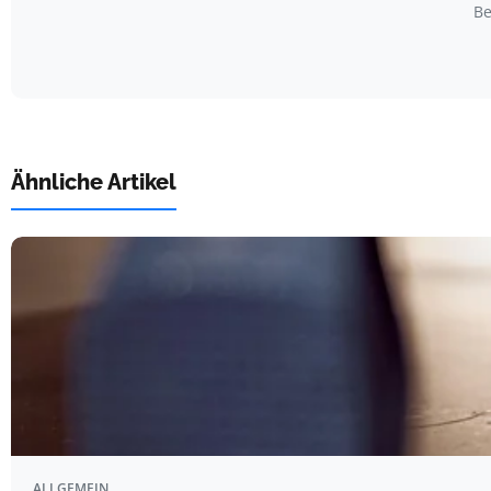
Be
Ähnliche Artikel
ALLGEMEIN