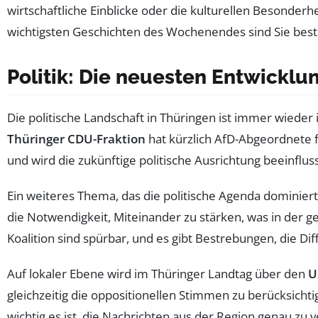
wirtschaftliche Einblicke oder die kulturellen Besonder
wichtigsten Geschichten des Wochenendes sind Sie best
Politik: Die neuesten Entwicklu
Die politische Landschaft in Thüringen ist immer wiede
Thüringer CDU-Fraktion
hat kürzlich AfD-Abgeordnete 
und wird die zukünftige politische Ausrichtung beeinflus
Ein weiteres Thema, das die politische Agenda dominier
die Notwendigkeit, Miteinander zu stärken, was in der
Koalition sind spürbar, und es gibt Bestrebungen, die D
Auf lokaler Ebene wird im Thüringer Landtag über den
U
gleichzeitig die oppositionellen Stimmen zu berücksichti
wichtig es ist, die Nachrichten aus der Region genau zu v