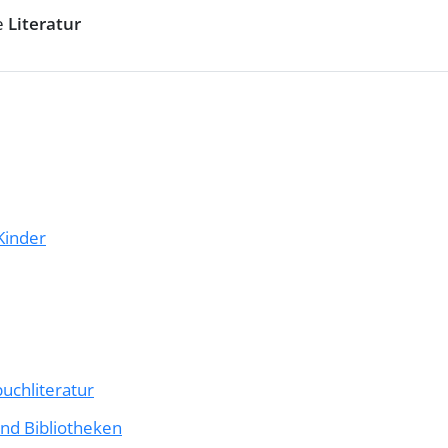
e
Literatur
Kinder
buchliteratur
nd Bibliotheken