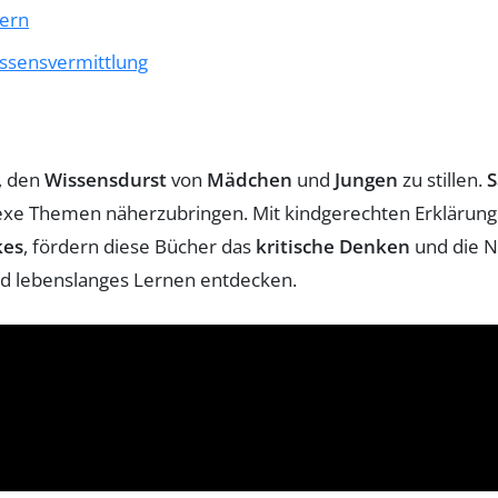
ern
Wissensvermittlung
d, den
Wissensdurst
von
Mädchen
und
Jungen
zu stillen.
S
e Themen näherzubringen. Mit kindgerechten Erklärung
kes
, fördern diese Bücher das
kritische Denken
und die N
nd lebenslanges Lernen entdecken.