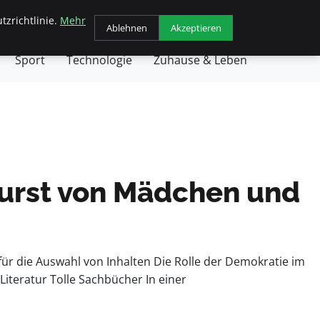
tzrichtlinie.
Mehr
chäft
Gesundheit
Haustiere
Kochen
Ablehnen
Akzeptieren
Sport
Technologie
Zuhause & Leben
urst von Mädchen und
ür die Auswahl von Inhalten Die Rolle der Demokratie im
iteratur Tolle Sachbücher In einer