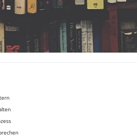
tern
alten
ozess
prechen