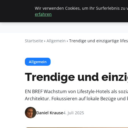
Wir verwenden Cookies, um Ihr Surferlebnis zu v
Startseite
All
Beyond
erfahren
Surface
Startseite
Allgemein
Trendige und einzigartige lifes
Allgemein
Trendige und einzig
EN BREF Wachstum von Lifestyle-Hotels als sozi
Architektur. Fokussieren auf lokale Bezüge und
Daniel Krause
4. Juli 2025