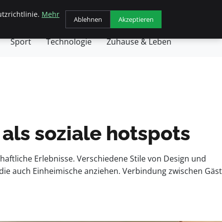
tzrichtlinie.
Mehr
chäft
Gesundheit
Haustiere
Kochen
Ablehnen
Akzeptieren
Sport
Technologie
Zuhause & Leben
 als soziale hotspots
aftliche Erlebnisse. Verschiedene Stile von Design und
s, die auch Einheimische anziehen. Verbindung zwischen Gäs