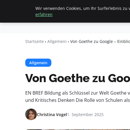
Wir verwenden Cookies, um Ihr Surferlebnis zu v
Startseite
All
Beyond
erfahren
Surface
Startseite
Allgemein
Von Goethe zu Google – Einbli
Allgemein
Von Goethe zu Goog
EN BREF Bildung als Schlüssel zur Welt Goethe vs
und Kritisches Denken Die Rolle von Schulen al
Christina Vogel
1. September 2025