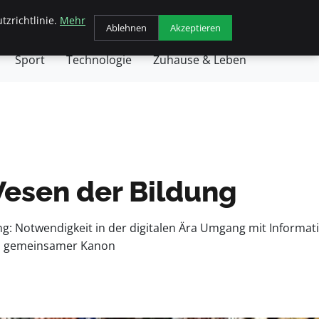
tzrichtlinie.
Mehr
chäft
Gesundheit
Haustiere
Kochen
Ablehnen
Akzeptieren
Sport
Technologie
Zuhause & Leben
Wesen der Bildung
dung: Notwendigkeit in der digitalen Ära Umgang mit Informat
Ein gemeinsamer Kanon