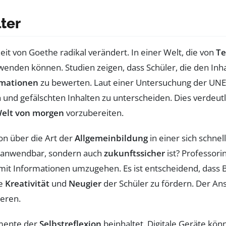
lter
Zeit von Goethe radikal verändert. In einer Welt, die von
Te
nwenden können. Studien zeigen, dass Schüler, die den In
rmationen
zu bewerten. Laut einer Untersuchung der UN
und gefälschten Inhalten zu unterscheiden. Dies verdeutl
elt von morgen
vorzubereiten.
ion über die Art der
Allgemeinbildung
in einer sich schne
ur anwendbar, sondern auch
zukunftssicher
ist? Professori
h mit Informationen umzugehen. Es ist entscheidend, dass 
ie
Kreativität
und
Neugier
der Schüler zu fördern. Der Ans
ieren.
lemente der
Selbstreflexion
beinhaltet. Digitale Geräte kön