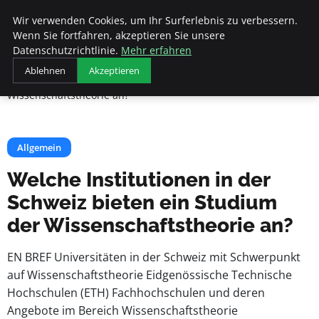
Beyond Surface
Wir verwenden Cookies, um Ihr Surferlebnis zu verbessern.
Wenn Sie fortfahren, akzeptieren Sie unsere
Datenschutzrichtlinie.
Mehr erfahren
Startseite
Allgemein
Ablehnen
Akzeptieren
Welche Institutionen in der Schweiz bieten ein Studium der
Wissenschaftstheorie an?
Allgemein
Welche Institutionen in der
Schweiz bieten ein Studium
der Wissenschaftstheorie an?
EN BREF Universitäten in der Schweiz mit Schwerpunkt
auf Wissenschaftstheorie Eidgenössische Technische
Hochschulen (ETH) Fachhochschulen und deren
Angebote im Bereich Wissenschaftstheorie