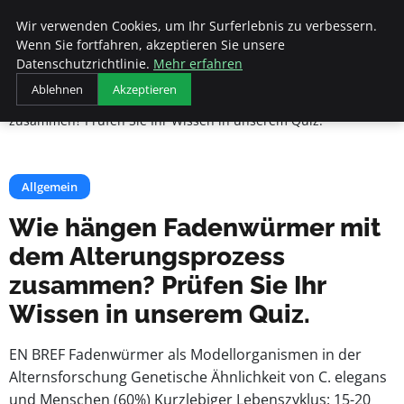
Beyond Surface
Wir verwenden Cookies, um Ihr Surferlebnis zu verbessern.
Wenn Sie fortfahren, akzeptieren Sie unsere
Datenschutzrichtlinie.
Mehr erfahren
Startseite
Allgemein
Ablehnen
Akzeptieren
Wie hängen Fadenwürmer mit dem Alterungsprozess
zusammen? Prüfen Sie Ihr Wissen in unserem Quiz.
Allgemein
Wie hängen Fadenwürmer mit
dem Alterungsprozess
zusammen? Prüfen Sie Ihr
Wissen in unserem Quiz.
EN BREF Fadenwürmer als Modellorganismen in der
Alternsforschung Genetische Ähnlichkeit von C. elegans
und Menschen (60%) Kurzlebiger Lebenszyklus: 15-20