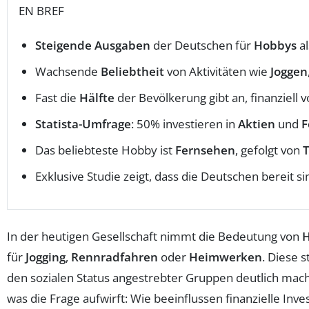
EN BREF
Steigende Ausgaben
der Deutschen für
Hobbys
a
Wachsende
Beliebtheit
von Aktivitäten wie
Joggen
Fast die
Hälfte
der Bevölkerung gibt an, finanziell 
Statista-Umfrage
: 50% investieren in
Aktien
und
F
Das beliebteste Hobby ist
Fernsehen
, gefolgt von
Exklusive Studie zeigt, dass die Deutschen bereit si
In der heutigen Gesellschaft nimmt die Bedeutung von
für
Jogging
,
Rennradfahren
oder
Heimwerken
. Diese 
den sozialen Status angestrebter Gruppen deutlich ma
was die Frage aufwirft: Wie beeinflussen finanzielle In