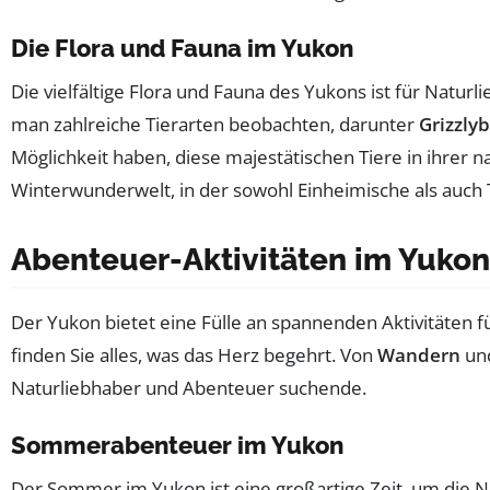
Die Flora und Fauna im Yukon
Die vielfältige Flora und Fauna des Yukons ist für Nat
man zahlreiche Tierarten beobachten, darunter
Grizzly
Möglichkeit haben, diese majestätischen Tiere in ihrer
Winterwunderwelt, in der sowohl Einheimische als auch 
Abenteuer-Aktivitäten im Yukon
Der Yukon bietet eine Fülle an spannenden Aktivitäten fü
finden Sie alles, was das Herz begehrt. Von
Wandern
un
Naturliebhaber und Abenteuer suchende.
Sommerabenteuer im Yukon
Der Sommer im Yukon ist eine großartige Zeit, um die 