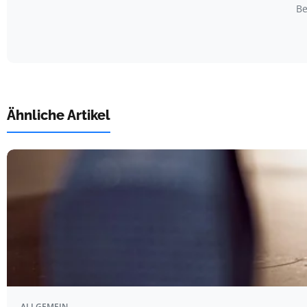
Be
Ähnliche Artikel
ALLGEMEIN