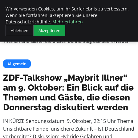
Beyond Surface
Wir verwenden Cookies, um Ihr Surferlebnis zu verbessern.
Wenn Sie fortfahren, akzeptieren Sie unsere
Datenschutzrichtlinie.
Mehr erfahren
Startseite
Allgemein
Ablehnen
Akzeptieren
ZDF-Talkshow „Maybrit Illner“ am 9. Oktober: Ein Blick auf die
Themen und Gäste, die diesen Donnerstag diskutiert werden
Allgemein
ZDF-Talkshow „Maybrit Illner“
am 9. Oktober: Ein Blick auf die
Themen und Gäste, die diesen
Donnerstag diskutiert werden
IN KÜRZE Sendungsdatum: 9. Oktober, 22:15 Uhr Thema:
Unsichtbare Feinde, unsichere Zukunft – Ist Deutschland
vorbereitet? Diskussion: Hybride Gefahren und